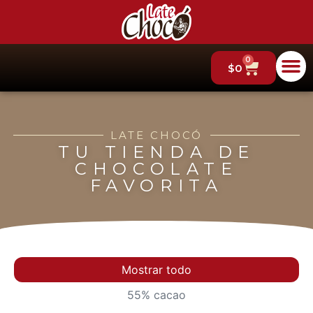
0
$
0
LATE CHOCÓ
TU TIENDA DE
CHOCOLATE
FAVORITA
Mostrar todo
55% cacao