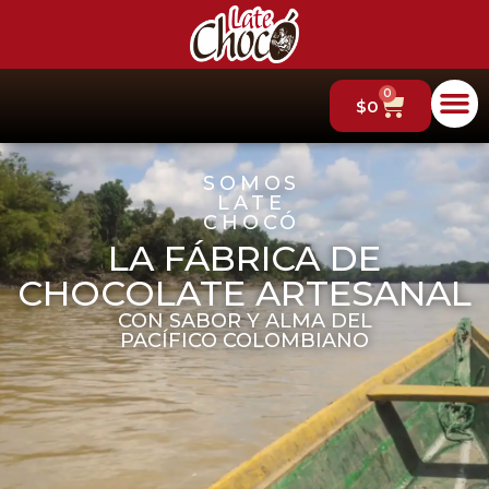
0
$
0
SOMOS
LATE
CHOCÓ
LA FÁBRICA DE
CHOCOLATE ARTESANAL
CON SABOR Y ALMA DEL
PACÍFICO COLOMBIANO